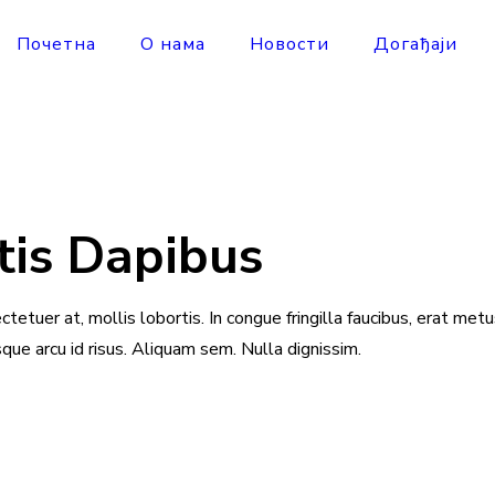
Почетна
О нама
Новости
Догађаји
is Dapibus
ctetuer at, mollis lobortis. In congue fringilla faucibus, erat met
isque arcu id risus. Aliquam sem. Nulla dignissim.