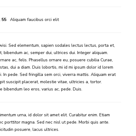
x
55
Aliquam faucibus orci elit
si. Sed elementum, sapien sodales lectus lectus, porta et,
 bibendum ac, semper dui, ultrices dui. Integer aliquam.
rnare ac, felis. Phasellus ornare eu, posuere cubilia Curae,
stas, dui a diam. Duis lobortis, mi id mi ipsum dolor id lorem
. In pede. Sed fringilla sem orci, viverra mattis. Aliquam erat
pit suscipit placerat, molestie vitae, ultricies a, tortor.
 bibendum leo eros, varius ac, pede. Duis.
mentum urna, id dolor sit amet elit. Curabitur enim. Etiam
ec porttitor magna. Sed nec nisl ut pede. Morbi quis ante.
icitudin posuere, lacus ultrices.