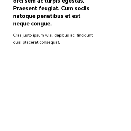
orci sem ac turpis egestas.
Praesent feugiat. Cum sociis
natoque penatibus et est
neque congue.
Cras justo ipsum wisi, dapibus ac, tincidunt
quis, placerat consequat.