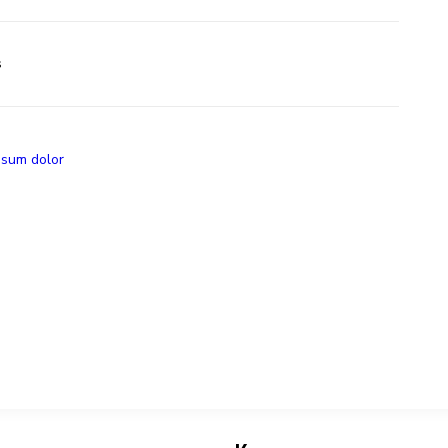
s
psum dolor