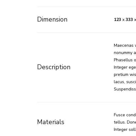
Dimension
123
x
333
Maecenas wi
nonummy at,
Phasellus o
Description
Integer ege
pretium wisi
lacus, susci
Suspendisse
Fusce condi
Materials
tellus. Don
Integer soll