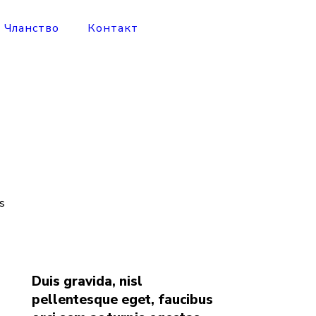
Чланство
Контакт
us
Duis gravida, nisl
pellentesque eget, faucibus