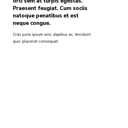
orci sem ac turpis egestas.
Praesent feugiat. Cum sociis
natoque penatibus et est
neque congue.
Cras justo ipsum wisi, dapibus ac, tincidunt
quis, placerat consequat.