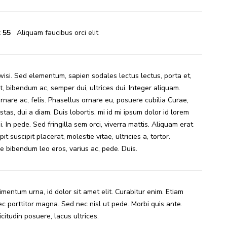
x
55
Aliquam faucibus orci elit
si. Sed elementum, sapien sodales lectus lectus, porta et,
 bibendum ac, semper dui, ultrices dui. Integer aliquam.
rnare ac, felis. Phasellus ornare eu, posuere cubilia Curae,
stas, dui a diam. Duis lobortis, mi id mi ipsum dolor id lorem
. In pede. Sed fringilla sem orci, viverra mattis. Aliquam erat
pit suscipit placerat, molestie vitae, ultricies a, tortor.
 bibendum leo eros, varius ac, pede. Duis.
mentum urna, id dolor sit amet elit. Curabitur enim. Etiam
ec porttitor magna. Sed nec nisl ut pede. Morbi quis ante.
icitudin posuere, lacus ultrices.