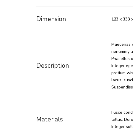
Dimension
123
x
333
Maecenas wi
nonummy at,
Phasellus o
Description
Integer ege
pretium wisi
lacus, susci
Suspendisse
Fusce condi
Materials
tellus. Don
Integer soll