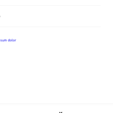
s
psum dolor