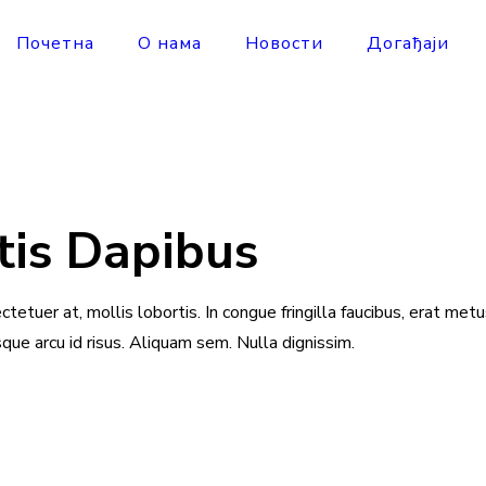
Почетна
О нама
Новости
Догађаји
is Dapibus
ctetuer at, mollis lobortis. In congue fringilla faucibus, erat met
isque arcu id risus. Aliquam sem. Nulla dignissim.