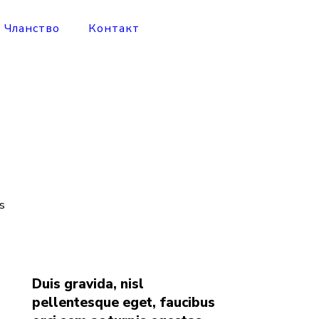
Чланство
Контакт
us
Duis gravida, nisl
pellentesque eget, faucibus